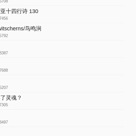
5708
十四行诗 130
7456
zwitscherns/鸟鸣涧
5792
8387
7688
5207
得了灵魂？
7305
8497