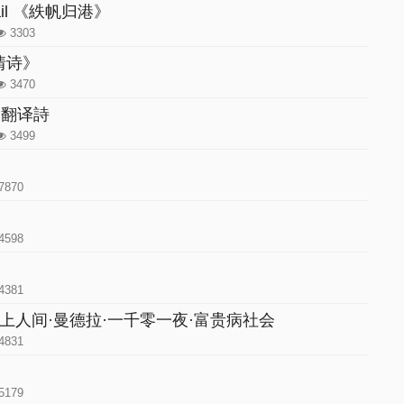
 Sail 《紩帆归港》
3303
《情诗》
3470
》翻译詩
3499
译
7870
4598
4381
上人间·曼德拉·一千零一夜·富贵病社会
4831
5179