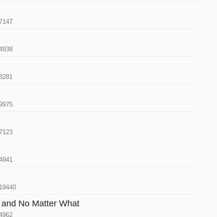
7147
4938
8281
9975
7123
4941
19440
d No Matter What
4962