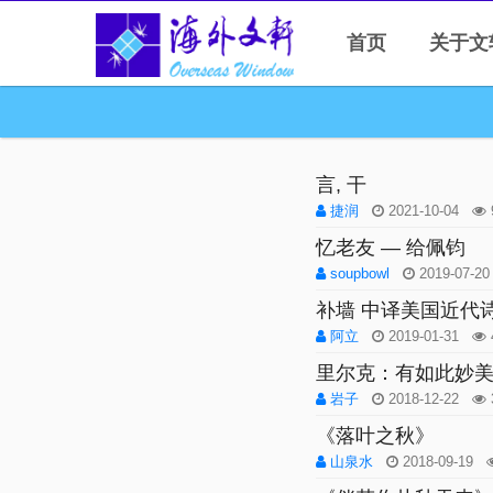
首页
关于文
言, 干
捷润
2021-10-04
忆老友 — 给佩钧
soupbowl
2019-07-2
补墙 中译美国近代
阿立
2019-01-31
里尔克：有如此妙
岩子
2018-12-22
《落叶之秋》
山泉水
2018-09-19