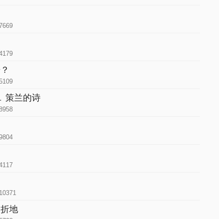
7669
4179
始？
5109
罗﹒策兰的诗
8958
9804
4117
10371
曲折地