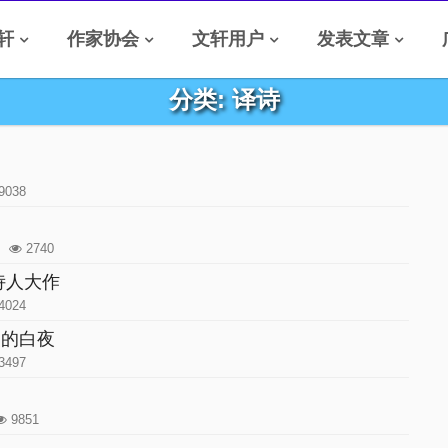
轩
作家协会
文轩用户
发表文章
分类: 译诗
9038
0
2740
诗人大作
4024
美的白夜
3497
9851