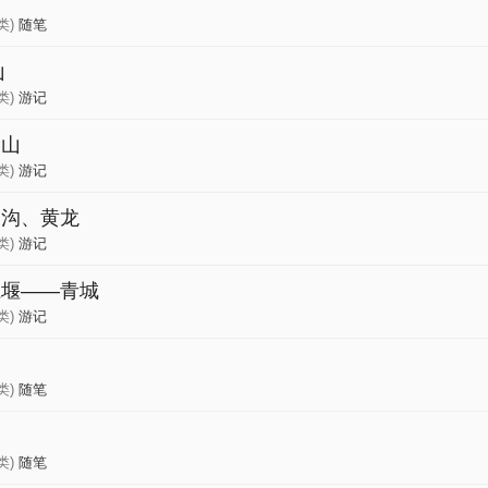
类)
随笔
山
类)
游记
眉山
类)
游记
寨沟、黄龙
类)
游记
江堰——青城
类)
游记
类)
随笔
类)
随笔