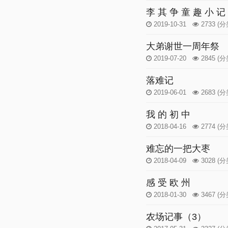
李 其 争 童 趣 小 记
2019-10-31
2733
(分
大弟谢世一周年祭
2019-07-20
2845
(分
落难记
2019-06-01
2683
(分
我 的 初 中
2018-04-16
2774
(分
难忘的一把大枣
2018-04-09
3028
(分
感 受 欧 州
2018-01-30
3467
(分
农场记事（3）