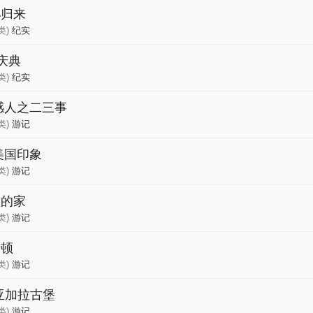
孙归来
类)
纪实
庆典
类)
纪实
感人之二三事
类)
游记
-:美国印象
类)
游记
顿的家
类)
游记
士顿
类)
游记
尼亚加拉古堡
类)
游记