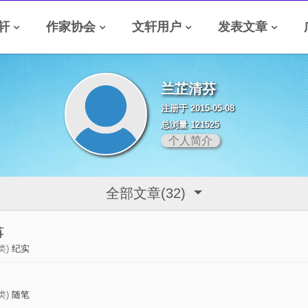
轩
作家协会
文轩用户
发表文章
兰芷清芬
注册于 2015-05-08
总浏量 121525
个人简介
全部文章(32)
苒
类)
纪实
类)
随笔