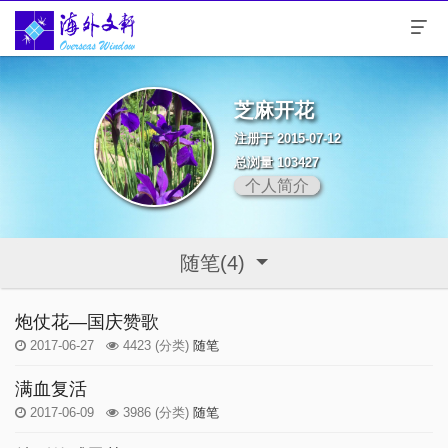
芝麻开花
注册于 2015-07-12
总浏量 103427
个人简介
随笔(4)
炮仗花—国庆赞歌
2017-06-27
4423
(分类)
随笔
满血复活
2017-06-09
3986
(分类)
随笔