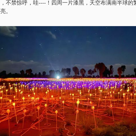
，不禁惊呼，哇----！四周一片漆黑，天空布满南半球的
点亮。