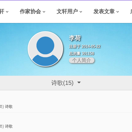
轩
作家协会
文轩用户
发表文章
李荷
注册于 2014-05-22
总浏量 301158
个人简介
诗歌(15)
类)
诗歌
类)
诗歌