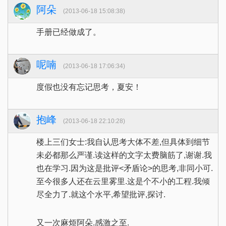
阿朵
(2013-06-18 15:08:38)
手册已经做成了。
呢喃
(2013-06-18 17:06:34)
度假也没有忘记思考，夏安！
抱峰
(2013-06-18 22:10:28)
楼上三们女士:我自认思考大体不差,但具体到细节
未必都那么严谨.读这样的文字太费脑筋了,谢谢.我
也在学习.因为这是批评<矛盾论>的思考,非同小可.
至今很多人还在云里雾里.这是个不小的工程.我倾
尽全力了.就这个水平,希望批评,探讨.
又一次麻烦阿朵.感激之至.