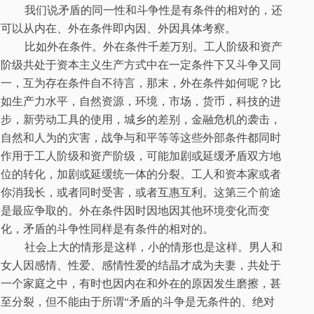
我们说矛盾的同一性和斗争性是有条件的相对的，还
可以从内在、外在条件即内因、外因具体考察。
比如外在条件。外在条件千差万别。工人阶级和资产
阶级共处于资本主义生产方式中在一定条件下又斗争又同
一，互为存在条件自不待言，那末，外在条件如何呢？比
如生产力水平，自然资源，环境，市场，货币，科技的进
步，新劳动工具的使用，城乡的差别，金融危机的袭击，
自然和人为的灾害，战争与和平等等这些外部条件都同时
作用于工人阶级和资产阶级，可能加剧或延缓矛盾双方地
位的转化，加剧或延缓统一体的分裂。工人和资本家或者
你消我长，或者同时受害，或者互惠互利。这第三个前途
是最应争取的。外在条件因时因地因其他环境变化而变
化，矛盾的斗争性同样是有条件的相对的。
社会上大的情形是这样，小的情形也是这样。男人和
女人因感情、性爱、感情性爱的结晶才成为夫妻，共处于
一个家庭之中，有时也因内在和外在的原因发生磨擦，甚
至分裂，但不能由于所谓“矛盾的斗争是无条件的、绝对