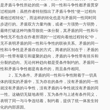
是矛盾斗争性所处的统一体，同一性和斗争性都矛盾贯穿
过程始终；虽然作者特别指出了矛盾斗争性“使一过程向
着他过程转化”，而这样的转化也是与矛盾同一性同时同
步进行的。矛盾双方力量均衡，或者一方强势一方弱势，
最终打破这种均衡导致统一体分裂，其矛盾的同一性和斗
争性无不包含在作者所谓的“一过程向着他过程转化”中，
无不表明矛盾的同一性和斗争性的联袂关系
。
矛盾的同一
性和斗争性是矛盾存在的方式，两者的区别在于：矛盾的
同一性带有吸引和凝聚的趋向，矛盾的斗争性带有排斥和
分裂的趋向。无论何种趋向都是受条件制约的
。
矛盾同一
性和矛盾斗争性都是有条件的，而且条件相同
。
2
，互为条件。矛盾的同一性和斗争性附着于一切具
体的现实的矛盾中，互为存在的条件，没有矛盾的同一性
就没有矛盾的斗争性，没有矛盾的斗争性就没有矛盾的同
一性。这确切无疑地表明，互为条件与上述有条件同义，
表明了同一与斗争连结着，制约着，提供了统一体发生转
化的内部原因。