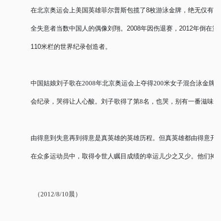
在北京奥运会上美国英雄菲尔普斯包揽了
8
枚游泳金牌，绝无仅有，
全失意者当数中国人的偶像刘翔。
2008
年因伤退赛，
2012
年倒在第
110
米栏的世界纪录创造
者。
中国姑娘刘子歌在2008年北京奥运会上夺得200米女子混合泳金
会纪
录，哭得让人心酸。刘子歌得了第8名，也哭，别有一番滋味。
由得意到失意再到得意是真英雄的英雄历程。但真英雄都由得意开
在众多运动员中，取得令世人瞩目成绩的幸运儿少之又少。他们掩
（2012/8/10晨）