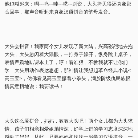
他也喊起来：啊---呜---哇---呓---别说，大头拷贝得还真象那
么回事，那声音听起来真象汉语拼音的韵母发音。
大头会拼音！我家两个女儿发现了新大陆，兴高彩烈地去抱
大头，大头忽闪着大猫眼，一拧身子躲开，纵身跳上桌子，
表情严肃地趴课本上了，哼！看谁狠，不教我就不让你们
学！大头用动作表达思想，那神情让我想起革命经典小说<
高玉宝>，仿佛看见高玉宝攥着小拳头，满脸阶级仇民族恨
情真意切地说：我要读书！
大头这么爱拼音，妈妈，教教大头吧！两个女儿都为大头求
情。孩子们相亲相爱姐弟情深，好学上进的学习态度深深地
感动了妈妈，从此，只要妈妈和妹妹一起学习汉语拼音，一