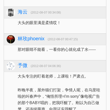
海云
(2012-08-07 00:34:08)
大头的眼里满是柔情哎！
林玫phoenix
(2012-08-07 00:47:15)
那对眼睛不能看，一看你的心就化成了水------
予微
(2012-08-07 04:06:36)
大头专注的盯着老师，上课啦！严肃点。
昨晚半夜，屋外猫们打架，争情人呢，在乌里哇
啦的叫春声中，“俺悟所理=I'm sorry"像电视广告
的那个BABY唱的，把我吓醒了。刚以为自己做
梦，还连续两声，向我证实我醒了。