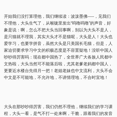
开始我们没打算理他，我们继续读：波泼墨佛-----，见我们
不理他，大头生气了，从喉咙里发出“呜噜呜噜”的声音，好
象是说：啊，怎么不把大头当回事啊，别以为大头不是人，
是只猫就不理我，其实大头才不是猫呢，大头是人！大头也
爱学习，也要学拼音，虽然大头是只美国长毛猫，但是，人
家迫切要求学习中文的积极态度是不容置疑地！没听中国人
吵吵得厉害吗：现在都中国热了，全世界广大各族人民都中
文热啦，大头当然可不能落后啦，尤其老爹老妈都中国人，
更要近水楼台先得月一把！老姐老妹也中文流利，大头不会
中文是不可能地，不允许地，不讲情理地，不合时宜地！
大头在那吵吵得厉害，我们仍然不理他，继续我们的学习课
程，大头一看，是气不打一处来啊，干脆，跟着我们的发音