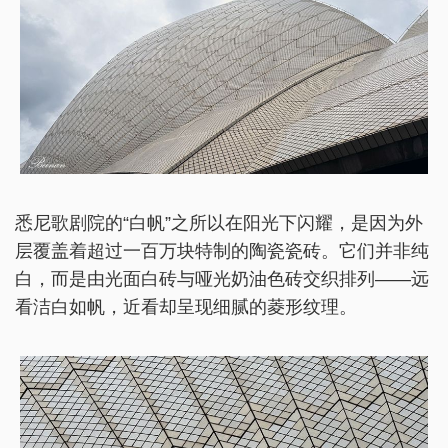
悉尼歌剧院的“白帆”之所以在阳光下闪耀，是因为外
层覆盖着超过一百万块特制的陶瓷瓷砖。它们并非纯
白，而是由光面白砖与哑光奶油色砖交织排列——远
看洁白如帆，近看却呈现细腻的菱形纹理。