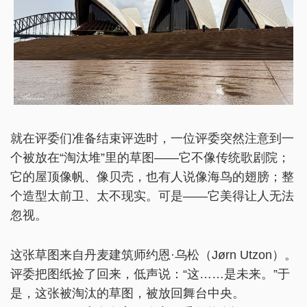
就在评委们准备结束评选时，一位评委突然注意到一
个被放在“淘汰堆”里的草图——它不像传统歌剧院；
它的屋顶像帆、像贝壳，也有人说像海鸟的翅膀；整
个造型太前卫、太不现实。可是——它美得让人无法
忽视。
这张草图来自丹麦建筑师约恩·乌松（Jørn Utzon）。
评委把图纸捡了回来，低声说：“这……是未来。”于
是，这张被淘汰的草图，被放回舞台中央。