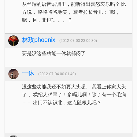
从丝瑞的语音语调里，能听得出喜怒哀乐吗？ 比
方说， 咯咯咯咯地笑， 或者拉长音儿： “哦，
嗯，啊，非也”。。。？
林玫phoenix
(2012-07-03 23:09:30)
要是没这些功能一休就郁闷了
一休
(2012-07-04 00:01:49)
没这些功能我还不如要大头呢。 我看上你家大头
了， 忒招人稀罕了！多嗝儿啊！除了有一个毛病
－－ 出门不认识北，这点随根儿吧？