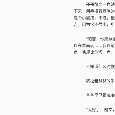
哥哥凯文一直站
下来，用手摸着西施的
是个小婴孩，不过，他
吉。因为它还很小，所
“
帕吉，你愿意
以在里面玩
……
我以前
点，毛却比你短一点，
不知道什么时候
我拉着爸爸的手
爸爸早已跟威廉
“
太好了！凯文