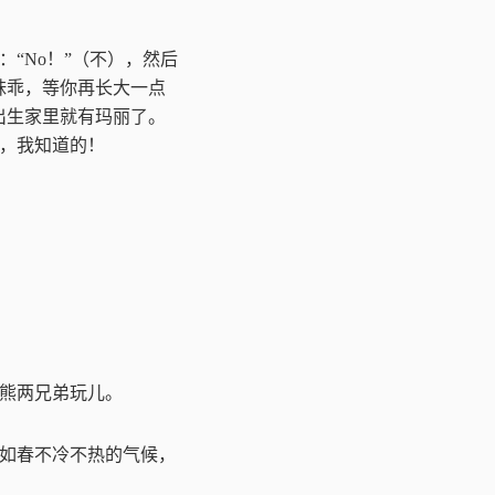
：
“
No
！
”
（不），然后
妹乖，等你再长大一点
出生家里就有玛丽了。
，我知道的！
熊两兄弟玩儿。
如春不冷不热的气候，