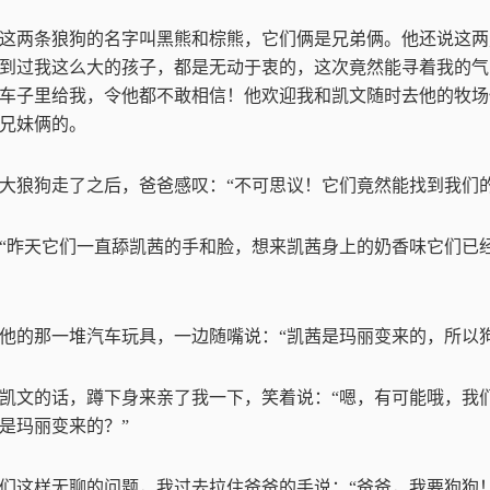
这两条狼狗的名字叫黑熊和棕熊，它们俩是兄弟俩。他还说这两
到过我这么大的孩子，都是无动于衷的，这次竟然能寻着我的气
车子里给我，令他都不敢相信！他欢迎我和凯文随时去他的牧场
兄妹俩的。
大狼狗走了之后，爸爸感叹：
“
不可思议！它们竟然能找到我们
“
昨天它们一直舔凯茜的手和脸，想来凯茜身上的奶香味它们已
他的那一堆汽车玩具，一边随嘴说：
“
凯茜是玛丽变来的，所以
凯文的话，蹲下身来亲了我一下，笑着说：
“
嗯，有可能哦，我
是玛丽变来的？
”
们这样无聊的问题，我过去拉住爸爸的手说：
“
爸爸，我要狗狗