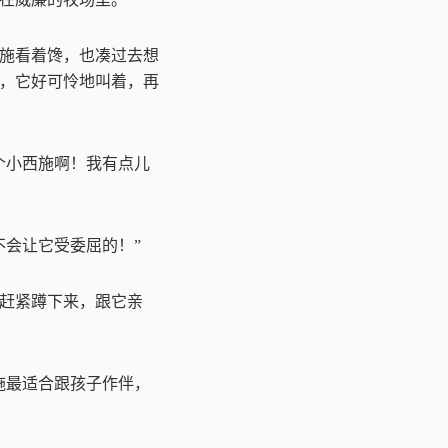
施看着馋，也凑过去想
，它好可怜地叫着，再
个小西施啊！我有点儿
不会让它受委屈的！
”
赶紧蹲下来，跟它亲
施最适合跟孩子作伴，