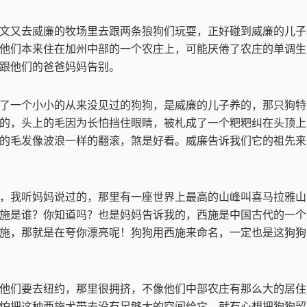
文又去威廉的牧场里去跟两条狼狗们玩耍，正好碰到威廉的儿子
他们本来住在加州中部的一个农庄上，可能厌倦了农庄的单调生
跟他们的爸爸妈妈告别。
了一个小小的从来没见过的狗狗，是威廉的儿子养的，那只狗特
的，头上的毛因为长怕挡住眼睛，被札成了一个粑粑纠在头顶上
的毛发像波浪一样的翻滚，煞是好看。威廉告诉我们它的祖先来
，我听妈妈说过的，那里有一座世界上最高的山峰叫喜马拉雅山
施是谁？你知道吗？也是妈妈告诉我的，西施是中国古代的一个
施，那就是在夸你漂亮呢！狗狗用西施来命名，一定也是这狗狗
他们要去纽约，那里很拥挤，不像他们中部农庄有那么大的居住
怕把这种西施犬带去没有足够大的空间给它，就有心想把狗狗留