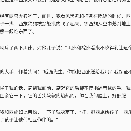
经有两只大狼狗了，而且，我看见黑熊和棕熊在吃饭的时候，西
子一拱，西施狗狗被黑熊拱的飞了起来，等西施从空中落到地上
熊一起吃东西了。
呵斥了两下黑熊，对他儿子说：
“
黑熊和棕熊看来不晓得礼让这
的大手，仰着头问：
“
威廉先生，你能把西施送给我吗？我保证
懂了我的话，跑到我面前，踮起它的后脚不停地舔着我的手。我
回亲它一下，它的舌头软软的热热的，舔在我的脸上，好舒服！
我和西施如此亲热，一下子就决定了：
“
好，把西施给孩子！西
了孩子让他们相互作伴的。
”