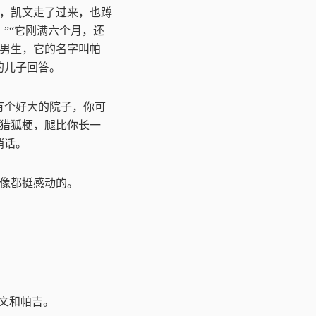
，凯文走了过来，也蹲
？
”“
它刚满六个月，还
男生，它的名字叫帕
的儿子回答。
有个好大的院子，你可
猎狐梗，腿比你长一
悄话。
像都挺感动的。
文和帕吉。