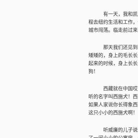
有一天，我和凯
程去纽约生活和工作，
城市闯荡。临走前过来
那天我们还见到
矮矮的，身上的毛长长
起来的时候，身上长长
狗！
西藏就在中国哎
听的名字叫西施犬！西
如果人家说你长得象西
这只小小的西施犬啊！
听威廉的儿子说
了一间小小的公寓房，