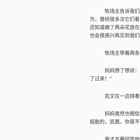
牧场主告诉我们
为，曾经很多次它们看
还知道摘了两朵花放在
也会很高兴再见到我们
牧场主带着两条
妈妈想了想说：
了过来！
”
凯文在一边排着
妈妈竟然也相信
投胎的，凯茜，你是不
我才不要回答他