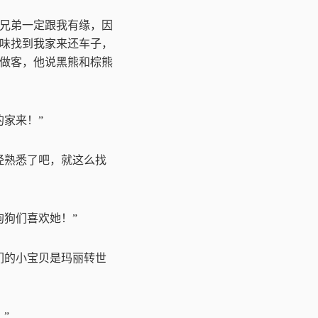
兄弟一定跟我有缘，因
味找到我家来还车子，
做客，他说黑熊和棕熊
的家来！
”
经熟悉了吧，就这么找
狗狗们喜欢她！
”
们的小宝贝是玛丽转世
！
”