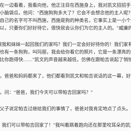
在一边看着，我看向他，他正注目在西施身上，我对凯文招招手
小脑袋瓜，他问：
“
西施狗狗多大了？它会不会想念他的主人呢
自己的名字可不叫西施，西施是狗的种类名，它事实上是一小个
以，只要你们好好待它，很快就会认你们为它的主人的。
”
威廉
跟我和妹妹一起回我们的家吗？我们一定会好好待你的！我们家
也有一条狗狗，叫玛丽，我会给你看它的照片，它是一条漂亮的
比你跑得快
……”
凯文的声音越来越低，仿佛在跟帕吉说起了悄
，爸爸和妈妈都来了，他们都看到凯文和帕吉说话的这一幕，好
，问：
“
爸爸，我们今天可以带帕吉回家吗？
”
父子说定帕吉过继给我们的事情了，爸爸对我肯定地点了点头。
，我们可以带帕吉回家了！
”
我叫着跳着跑向还在那里咬耳朵的凯