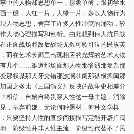
事中的人物却思想单一，形象单薄，跟初学水
画一般，大红一片，大绿一片，多以人物行为
现人物思想，舍弃了许多人性冲突的涌动，较
作人物心理描写和剖析。由此想到伟大抗日战
在正面战场和敌后战场无数可歌可泣的民族英
，而在艺术长廊里出现相应的光辉的艺术人物
有几个……难道那场面那人物那惨烈那复杂那
变那权谋那犬牙交错那波澜壮阔那纵横捭阖那
加国之多比《三国演义》反映的战争史相差分
？相信，自始自终贯穿人性这一母主题，消除
见，捐弃前嫌，无论何种题材，何种文学样
，只要坚持人性的直接间接描写定能开辟广阔
地。阶级性并非人性主流。阶级性代替不了民