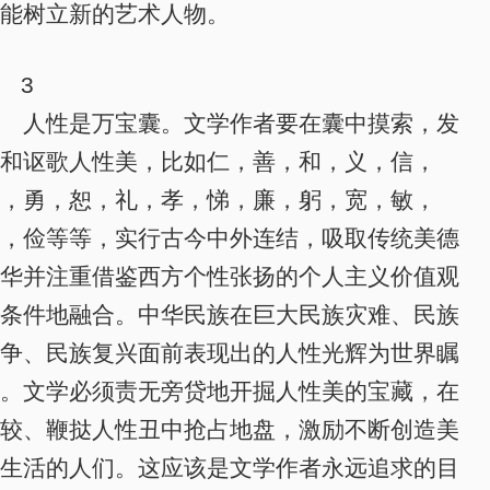
能树立新的艺术人物。
3
人性是万宝囊。文学作者要在囊中摸索，发
和讴歌人性美，
比如仁，善，和，义，信，
，勇，恕，礼，孝，悌，廉，躬，宽，敏，
，俭等等，实行古今中外连结，吸取传统美德
华并注重借鉴西方个性张扬的个人主义价值观
条件地融合。中华民族在巨大民族灾难、民族
争、民族复兴面前表现出的人性光辉为世界瞩
。文学必须责无旁贷地开掘人性美的宝藏，在
较、鞭挞人性丑中抢占地盘，激励不断创造美
生活的人们。这应该是文学作者永远追求的目