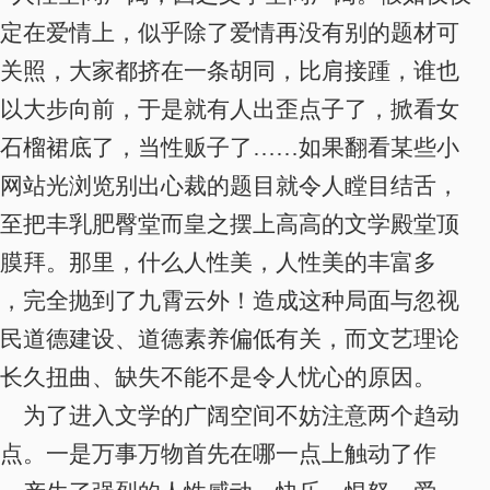
定在爱情上，似乎除了爱情再没有别的题材可
关照，大家都挤在一条胡同，比肩接踵，谁也
以大步向前，于是就有人出歪点子了，掀看女
石榴裙底了，当性贩子了……如果翻看某些小
网站光浏览别出心裁的题目就令人瞠目结舌，
至把丰乳肥臀堂而皇之摆上高高的文学殿堂顶
膜拜。那里，什么人性美，人性美的丰富多
，完全抛到了九霄云外！造成这种局面与忽视
民道德建设、道德素养偏低有关，而文艺理论
长久扭曲、缺失不能不是令人忧心的原因。
为了进入文学的广阔空间不妨注意两个趋动
点
。一是万事万物首先在哪一点上触动了作