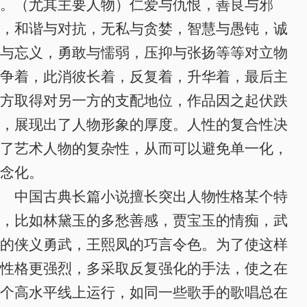
。
（尤其主要人物）仁爱与仇恨，善良与邪
，和谐与对抗，无私与贪婪，智慧与愚钝，诚
与忘义，勇敢与懦弱，压抑与张扬等等对立物
争着，此消彼长着，反复着，升华着，最后主
方取得对另一方的支配地位，作品因之起伏跌
，展现出了人物形象的厚度。
人性的复合性决
了艺术人物的复杂性，从而可以避免单一化，
念化。
中国古典长篇小说擅长突出人物性格某个特
，比如林黛玉的多愁善感，贾宝玉的情痴，武
的侠义勇武，王熙凤的巧言令色。为了使这样
性格更强烈，多采取反复强化的手法，使之在
个高水平线上运行，如同一些歌手的歌唱总在