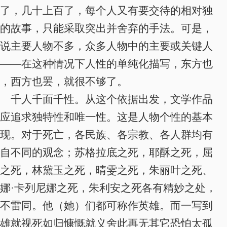
了，几十上百了，每个人又有要交待的相对独
的故事，只能采取突出并舍弃的手法。可是，
说主要人物不多，众多人物中的主要或关键人
——在这种情况下
人性的单纯化描写，东方也
，西方也罢，就很不够了
。
千人千面千性。从这个依据出发，文学作品
应追求独特性和唯一性
。
这是人物个性的基本
现
。对于死亡，各民族、各宗教、各人群均有
自不同的观念；苏格拉底之死，耶酥之死，屈
之死，林黛玉之死，晴雯之死，朱丽叶之死、
娜·卡列尼娜之死，朱利安之死各有精妙之处，
不雷同。他（她）们都可称作英雄。而一写到
雄就视死如归慷慨就义舍此再无其它恐怕太孤