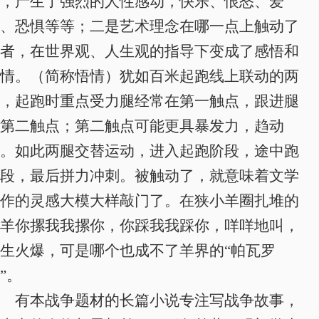
，产生了强烈的人性感动，快乐、恨怒、爱
、恐惧等等；二是艺术理念在哪一点上触动了
者，在世界观、人生观的指导下变成了感悟和
情。（简称悟情）犹如百米起跑线上联动的两
，起跑时重点受力腿经常在第一触点，跟进腿
第二触点；第二触点可能更具暴发力，趋动
。如此两腿交替运动，进入起跑阶段，途中跑
段，最后拼力冲刺。被触动了，就意味着文学
作的灵感大模大样敲门了。在狭小羊圈扎堆的
羊你摞我我摞你，你踩我我踩你，咩咩地叫，
生火爆，可是哪个也成不了羊界的“帕瓦罗
”。
有本战争题材的长篇小说专注写战争故事，