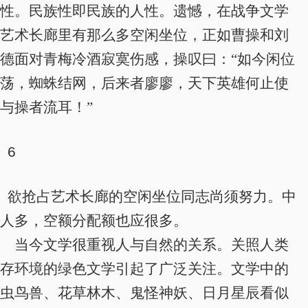
性。民族性即民族的人性。遗憾，在战争文学
艺术长廊里有那么多空闲坐位，正如曹操和刘
德面对青梅冷酒寂寞伤感，操叹曰：“如今闲位
荡，蜘蛛结网，后来者廖廖，天下英雄何止使
与操者流耳！”
6
欲抢占艺术长廊的空闲坐位同志尚须努力。中
人多，空额分配额也应很多。
当今文学很重视人与自然的关系。关照人类
存环境的绿色文学引起了广泛关注。文学中的
虫鸟兽、花草林木、鬼怪神妖、日月星辰看似