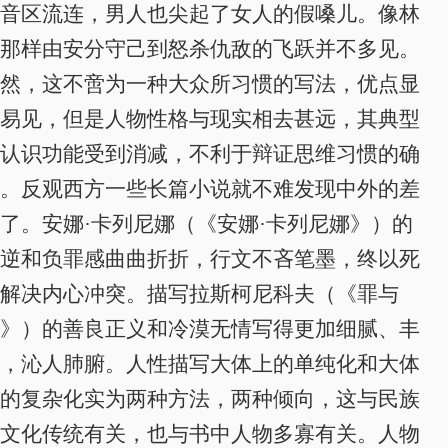
音区流连，男人也尖起了女人的假嗓儿。像林
那样由安分守己到怒杀仇敌的飞跃并不多见。
然，这不啻为一种大众所习惯的写法，优点显
易见，但是人物性格与现实相去甚远，其典型
认识功能受到消减，不利于辩证思维习惯的确
。反观西方一些长篇小说就不难发现中外的差
了。安娜·卡列尼娜（《安娜·卡列尼娜》）的
逆和负罪感曲曲折折，行文不吝笔墨，终以死
解决内心冲突。描写拉斯柯尼科夫（《罪与
》）的善良正义和冷漠无情写得更加细腻、丰
，沁人肺腑。人性描写大体上的单纯化和大体
的复杂化实为两种方法，两种倾向，这与民族
文化传统有关，也与书中人物多寡有关。人物