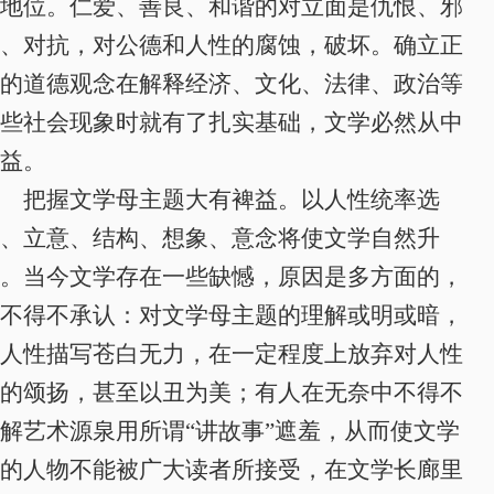
地位
。仁爱、善良、和谐的对立面是仇恨、邪
、对抗，对公德和人性的腐蚀，破坏。确立正
的道德观念在解释经济、文化、法律、政治等
些社会现象时就有了扎实基础，文学必然从中
益。
把握文学母主题大有裨益
。
以人性统率选
、立意、结构、想象、意念将使文学自然升
。当今文学存在一些缺憾，原因是多方面的，
不得不承认：对文学母主题的理解或明或暗，
人性描写苍白无力，在一定程度上放弃对人性
的颂扬，甚至以丑为美；有人在无奈中不得不
解艺术源泉用所谓“讲故事”遮羞，从而使文学
的人物不能被广大读者所接受，在文学长廊里