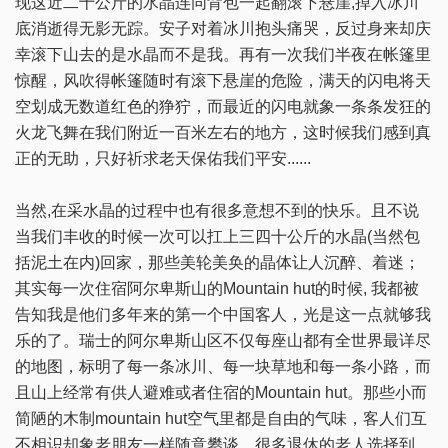
现这近二十公斤的水晶连同背包一起翻滚下悬崖,掉入冰川
底消逝得无影无踪。安子对着冰川抱头痛哭，反过身来却庆
幸滚下山去的是水晶而不是我。再有一次我们半夜在帐篷里
惊醒，风吹得帐篷随时有滚下悬崖的危险，满天的闪电将天
空划成无数道红色的狰狞，而最近的闪电就象一条条发狂的
火龙飞舞在我们附近一百米左右的地方，这时候我们感到真
正的无助，只好祈求老天保佑我们平安......
当然,在采水晶的过程中也有很多意想不到的快乐。且不说
当我们丰收的时候一次可以扛上三四十公斤的水晶(当然包
括泥土在内)回家，那些美轮美奂的晶体让人沉醉、着迷；
其实每一次住宿阿尔卑斯山的Mountain hut的时候, 我都被
告知我是他们多年来的第一个中国客人，光是这一点就够我
乐的了。瑞士的阿尔卑斯山区不仅每座山都有全世界最详尽
的地图，标明了每一条冰川、每一块草地和每一条小路，而
且山上经常有供人避难或者住宿的Mountain hut。那些小而
简陋的木制mountain hut空气里都是自由的气味，客人们互
不相识却象老朋友一样随意攀谈。很多退休的老人选择到