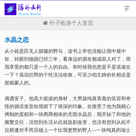
叶子欧游个人首页
水晶之恋
从小就是匹无人驯服的野马，读书上学也没能让我中规中
矩，转眼到德国已经三年，看身边的朋友都成双入对了，而
我享受的都只是一个人的自由。有时候我也想是不是该淑女
一下？虽说狂野的个性没法收敛，可至少咱文静的长相还是
挺能蒙人的。
偶遇安子。他高大挺拔的身材，大男孩纯真害羞的笑容和奇
怪的德语发音给我留下了很深的印象。在接受了他为我精心
烤制的蛋糕和一块两两相依的无瑕水晶后，我开始了和他的
频繁交往，没想到生活从此就急剧改变，也没有想到从此不
仅棋逢对手而且碰上一个比我更野的野人---一块纯真的瑞士