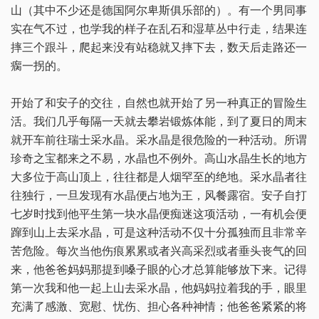
山（其中不少还是德国阿尔卑斯俱乐部的）。有一个男同事
实在气不过，也学我的样子在乱石和湿草丛中行走，结果连
摔三个跟斗，爬起来没有站稳就又摔下去，数天后走路还一
瘸一拐的。
开始了和安子的交往，自然也就开始了另一种真正的冒险生
活。我们几乎每隔一天就去攀岩锻炼体能，到了夏日的周末
就开车前往瑞士采水晶。采水晶是很危险的一种活动。所谓
珍奇之宝都来之不易，水晶也不例外。高山水晶生长的地方
大多位于高山顶上，往往都是人烟罕至的绝地。采水晶者往
往独行，一旦发现有水晶便占地为王，风餐露宿。安子自打
七岁时找到他平生第一块水晶便痴迷这项活动，一有机会便
蹿到山上去采水晶，可是这种活动不仅十分孤独而且非常辛
苦危险。每次当他伤痕累累或者兴高采烈或者垂头丧气的回
来，他爸爸妈妈那提到嗓子眼的心才总算能够放下来。记得
第一次我和他一起上山去采水晶，他妈妈拉着我的手，眼里
充满了感激、宽慰、忧伤、担心各种神情；他爸爸紧紧的将