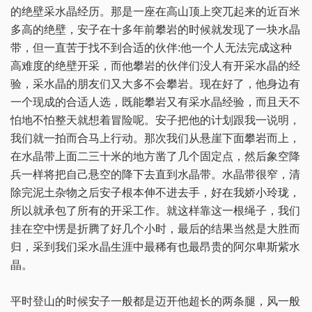
的绝壁采水晶经历。那是一座在高山顶上突兀起来的近百米
多高的绝壁，安子在十多年前攀岩的时候就发现了一块水晶
带，但一直苦于找不到合适的伙伴:他一个人无法完成这种
高难度的绝壁开采，而他攀岩的伙伴们没人有开采水晶的经
验，采水晶的朋友们又大多不会攀岩。现在好了，他身边有
一个现成的合适人选，既能攀岩又有采水晶经验，而且天不
怕地不怕整天就想着冒险呢。安子把他的计划跟我一说明，
我们就一拍而合马上行动。那次我们从悬崖下面攀岩而上，
在水晶带上面二三十米的地方凿了几个固定点，然后象空降
兵一样将把自己悬空的降下去直到水晶带。水晶带很窄，清
除完泥土杂物之后安子根本伸不进去手，好在我娇小玲珑，
所以就承包了所有的开采工作。就这样靠这一根绳子，我们
挂在空中愣是折腾了好几个小时，最后的结果当然是大胜而
归，采到我们采水晶生涯中最稀有也最昂贵的阿尔卑斯紫水
晶。
平时登山的时候安子一般都是迈开他超长的两条腿，风一般