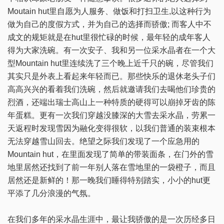
Moutain hut里自愿为人服务、做饭和打扫卫生,以这种行为
做为自己的度假方式，并为自己的选择而骄傲; 而客人中不
成文的规矩就是在hut里很忙碌的时候，最年轻的成年客人
得为大家洗碗。有一次安子、我和另一位采水晶者在一个大
型Mountain hut里连续洗了三个晚上近千只的碗，尽管我们
其实只是外表上看起来年轻而已。那些快乐的退休老头子们
高高兴兴的看着我们洗碗，然后就邀请我们去喝他们珍贵的
烈酒，还端出瑞士高山上一种特质的硬得可以崩掉牙齿的陈
年蛋糕。更有一次我们穿越没膝深的大雪去采水晶，劳累一
天返程时发现雪因为融化变得很软，以我们普通的装束根本
无法穿越雪山回去。绝望之际我们发现了一个应急用的
Mountain hut，在里面发现了简单的带装面条，在门外的雪
地里居然还找到了前一年别人落在雪地里的一袋橙子，而且
居然还是新鲜的！那一晚我们睡得特别踏实，小小的hut更
平添了几分浪漫的气氛。
在我们多年的采水晶生涯中，最让我骄傲的是一次历经多日