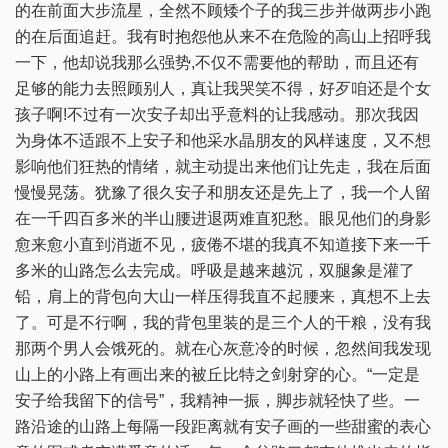
的在前面大步流星，全然不顾矮个子的我三步并做两步小跑
的在后面追赶。我有时抱怨他从来不在危险的高山上招呼我
一下，他却说我那么强势,不仅不需要他的帮助，而且还有
足够的能力去照顾别人，真让我哭笑不得，好歹咱还是个女
孩子啊!不过有一次安子却出乎意料的让我感动。那次我因
为身体不适跟不上安子和他采水晶朋友的风样速度，又不想
影响他们狂热的情绪，就主动提出来他们让先走，我在后面
慢慢晃荡。犹豫了很久安子和朋友还是先上了，我一个人留
在一千四百多米的半山腰进退两难直犯愁。眼见他们的身影
愈来愈小直到消逝不见，疲倦不堪的我真不知道接下来一千
多米的山路怎么去完成。呼吸是越来越沉，双腿象是灌了
铅，肩上的背包向大山一样压得我直不起腰来，真想不上去
了。可是不行啊，我的背包里装的是三个人的干粮，没有我
那两个男人会饿死的。就在心灰意冷的时候，忽然间我发现
山上的小路上有画出来的被丘比特之剑射穿的心。“一定是
安子给我留下的信号”，我精神一振，脚步就轻快了些。一
路沿途的山路上每隔一段距离就有安子画的一些甜蜜的表心