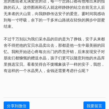
意的图或者充满爱意的话，每一个岔路口都有他堆出来的指
路的石人。这些图画和石人就这样静静的站立在前无古人后
无来者的大山里，向我静静传达安子的爱意。霎时间我感动
到每一寸呼吸，余下的一千多米山路就在轻快的脚步中甜蜜
结束。
不过千万别以为我们采水晶的目的是为了挣钱，安子从来都
舍不得把他的宝贝水晶卖出去，那都是他一生中最美丽的回
忆。我刚开始还心疼每次出门的昂贵开销，后来发现安子对
朋友们都慷慨的赠送水晶，孩子们更可以随意到他的水晶库
里挑选宝贝。看着笑得合不拢嘴象孩子一样的安子，我想，
有这样的一个水晶男人，金钱还需要考虑什么呢？
分享到微信
我要留言