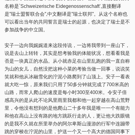
名称是`Schweizerische Eidegenossenschaft’,直接翻译
是”瑞士盟誓联合会”,中文翻译是”瑞士联邦”。从这个名称也
可以看出当年的共同誓言是瑞士的起源，也决定了瑞士是不
参加战争的中立国。
安子一边向我娓娓道来这段传说，一边将我带到一座山下，
说是去山上转转，其实是想考验我的体能状况，想看看我是
否是一块真正的水晶。从小就赤足在山里乱跑的我一直自称
为山的女儿，自然没把这种小菜的考验当做一回事，说说笑
笑就和他从冰融雪化的泞泥小路爬到了山顶上。安子一看表
就大吃一惊，原来我们只用了50多分钟就完成了700米高的
山路，而常人爬山的速度是每小时300至400米。令安子倍
感高兴的是从此不论风里雨里我都和他一起穿越在高山荒野
里，令他没有想到的是他爬山二十多年我是唯一一个有能力
和他在高山上没有路的地方跳跃行走的人，更让他大跌眼镜
的是我不久就在所里举办的阿尔卑斯山漫游的行军中连蹦带
跳的穿梭在泞泥的山里，护送一个又一个高大的德国同事下