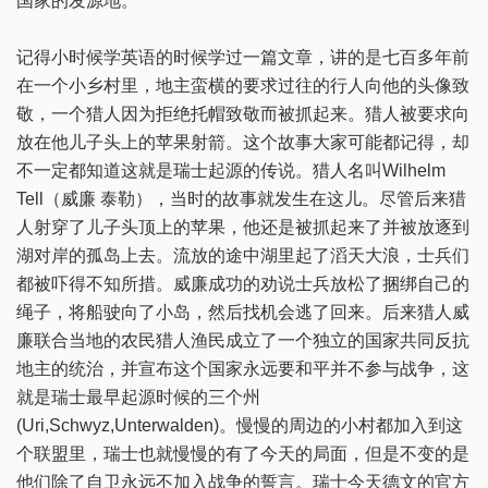
国家的发源地。
记得小时候学英语的时候学过一篇文章，讲的是七百多年前
在一个小乡村里，地主蛮横的要求过往的行人向他的头像致
敬，一个猎人因为拒绝托帽致敬而被抓起来。猎人被要求向
放在他儿子头上的苹果射箭。这个故事大家可能都记得，却
不一定都知道这就是瑞士起源的传说。猎人名叫Wilhelm
Tell（威廉 泰勒），当时的故事就发生在这儿。尽管后来猎
人射穿了儿子头顶上的苹果，他还是被抓起来了并被放逐到
湖对岸的孤岛上去。流放的途中湖里起了滔天大浪，士兵们
都被吓得不知所措。威廉成功的劝说士兵放松了捆绑自己的
绳子，将船驶向了小岛，然后找机会逃了回来。后来猎人威
廉联合当地的农民猎人渔民成立了一个独立的国家共同反抗
地主的统治，并宣布这个国家永远要和平并不参与战争，这
就是瑞士最早起源时候的三个州
(Uri,Schwyz,Unterwalden)。慢慢的周边的小村都加入到这
个联盟里，瑞士也就慢慢的有了今天的局面，但是不变的是
他们除了自卫永远不加入战争的誓言。瑞士今天德文的官方