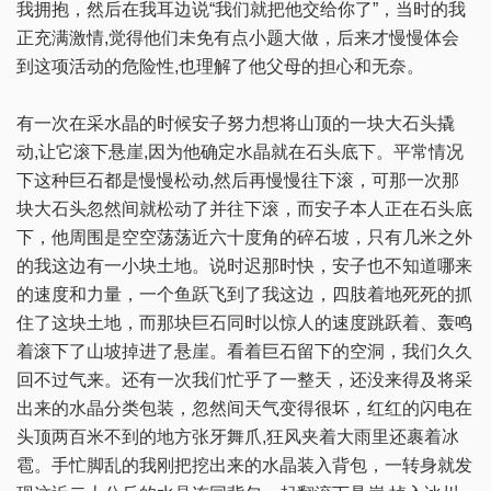
我拥抱，然后在我耳边说“我们就把他交给你了”，当时的我
正充满激情,觉得他们未免有点小题大做，后来才慢慢体会
到这项活动的危险性,也理解了他父母的担心和无奈。
有一次在采水晶的时候安子努力想将山顶的一块大石头撬
动,让它滚下悬崖,因为他确定水晶就在石头底下。平常情况
下这种巨石都是慢慢松动,然后再慢慢往下滚，可那一次那
块大石头忽然间就松动了并往下滚，而安子本人正在石头底
下，他周围是空空荡荡近六十度角的碎石坡，只有几米之外
的我这边有一小块土地。说时迟那时快，安子也不知道哪来
的速度和力量，一个鱼跃飞到了我这边，四肢着地死死的抓
住了这块土地，而那块巨石同时以惊人的速度跳跃着、轰鸣
着滚下了山坡掉进了悬崖。看着巨石留下的空洞，我们久久
回不过气来。还有一次我们忙乎了一整天，还没来得及将采
出来的水晶分类包装，忽然间天气变得很坏，红红的闪电在
头顶两百米不到的地方张牙舞爪,狂风夹着大雨里还裹着冰
雹。手忙脚乱的我刚把挖出来的水晶装入背包，一转身就发