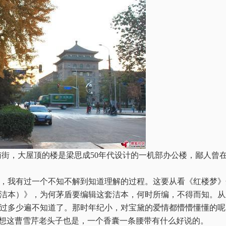
街，大屋顶的楼是梁思成50年代设计的一机部办公楼，鄙人曾
，我有过一个不知不解到知道理解的过程。这要从看《红楼梦》
洁本）》，为何茅盾要编辑这套洁本，何时所编，不得而知。从
过多少遍不知道了。那时年纪小，对宝黛的爱情都懵懵懂懂的呢
心想这曹雪芹老头子也是，一个香囊一条腰带有什么好说的。