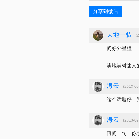
分享到微信
天地一弘
(2
问好外星姐！
满地满树迷人
海云
(2013-09-
这个话题好，
海云
(2013-09-
再问一句，你