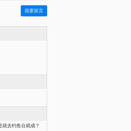
我要留言
是就去钓鱼台就成？