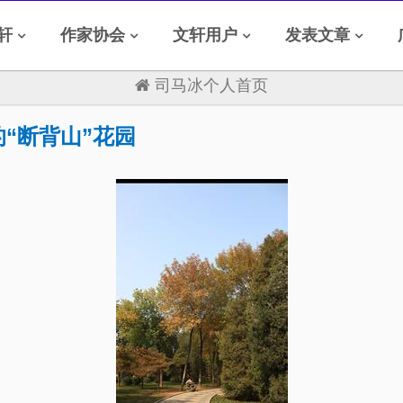
轩
作家协会
文轩用户
发表文章
司马冰个人首页
“断背山”花园