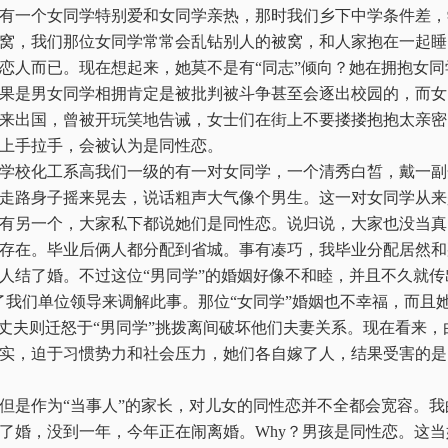
有一个女同学特别爱和女同学亲热，那时我们乡下中学条件差，
窝，我们那位女同学常常会乱钻别人的被窝，和人家抱在一起睡
恋人而已。现在想起来，她莫不是有“同志”倾向？她在拥抱女
果是男女同学相拥肯定是被批判被斗争甚至会逐出校园的，而女
来出国，曾被开玩笑地告诫，女士们在街上不要搂搂抱抱太亲密
上手拉手，会被认为是同性恋。
学校化工系高我们一级的有一对女同学，一个清秀白皙，戴一副
走路身子摇来晃去，说话粗声大气像个男生。这一对女同学从来
有另一个，大家私下都说她们是同性恋。说归说，大家也没当真
存在。毕业后俩人都分配到省城。事有凑巧，我毕业分配居然和
人结了婚。不过这位“男同学”的婚姻好像不和睦，并且不久就传
了我们单位领导来调解此事。那位“女同学”婚姻也不幸福，而且
的丈夫则迁怒于“男同学”挑拨离间破坏他们夫妻关系。现在看来
实，迫于习惯势力和社会压力，她们各自嫁了人，结果受害的是
是作为“当事人”的家长，对儿女的同性恋并不全都会宽容。我
了婚，没到一年，今年正在闹离婚。
Why
？男孩是同性恋。这当