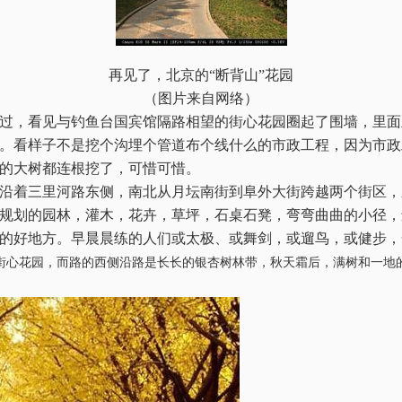
再见了，北京的“断背山”花园
（图片来自网络）
过，看见与钓鱼台国宾馆隔路相望的街心花园圈起了围墙，里面
。看样子不是挖个沟埋个管道布个线什么的市政工程，因为市政
的大树都连根挖了，可惜可惜。
沿着三里河路东侧，南北从月坛南街到阜外大街跨越两个街区，
规划的园林，灌木，花卉，草坪，石桌石凳，弯弯曲曲的小径，
的好地方。早晨晨练的人们或太极、或舞剑，或遛鸟，或健步，
街心花园，而路的西侧沿路是长长的银杏树林带，秋天霜后，满树和一地